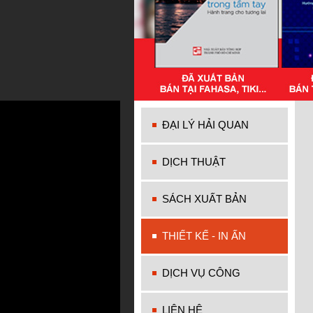
ĐẠI LÝ HẢI QUAN
DỊCH THUẬT
SÁCH XUẤT BẢN
THIẾT KẾ - IN ẤN
DỊCH VỤ CÔNG
LIÊN HỆ