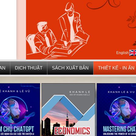
English
UAN
DỊCH THUẬT
SÁCH XUẤT BẢN
THIẾT KẾ - IN ẤN